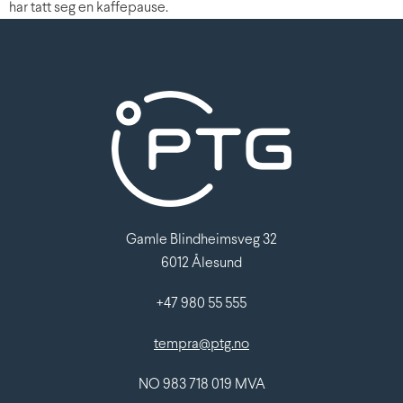
Gamle Blindheimsveg 32
6012 Ålesund
+47 980 55 555
tempra@ptg.no
NO 983 718 019 MVA