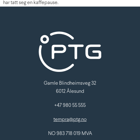
Gamle Blindheimsveg 32
6012 Ålesund
+47 980 55 555
tempra@ptg.no
NO 983 718 019 MVA