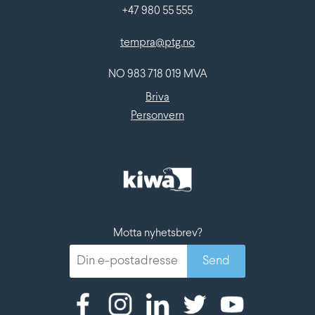
+47 980 55 555
tempra@ptg.no
NO 983 718 019 MVA
Briva
Personvern
Motta nyhetsbrev?