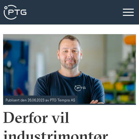
Publisert den 26.06.2023 av PTG Tempra AS
Derfor vil
industrimontør