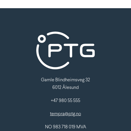
Gamle Blindheimsveg 32
6012 Ålesund
+47 980 55 555
tempra@ptg.no
NO 983 718 019 MVA