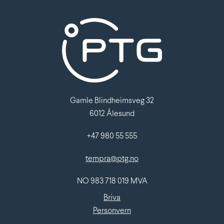
Gamle Blindheimsveg 32
6012 Ålesund
+47 980 55 555
tempra@ptg.no
NO 983 718 019 MVA
Briva
Personvern