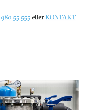
.
980 55 555
eller
KONTAKT