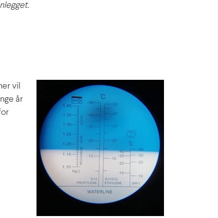
anlegget.
er vil
ange år
for