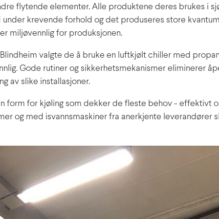
dre flytende elementer. Alle produktene deres brukes i sj
id under krevende forhold og det produseres store kvantum
gg er miljøvennlig for produksjonen.
lindheim valgte de å bruke en luftkjølt chiller med propa
nnlig. Gode rutiner og sikkerhetsmekanismer eliminerer åp
 av slike installasjoner.
 form for kjøling som dekker de fleste behov - effektivt o
mer og med isvannsmaskiner fra anerkjente leverandører s