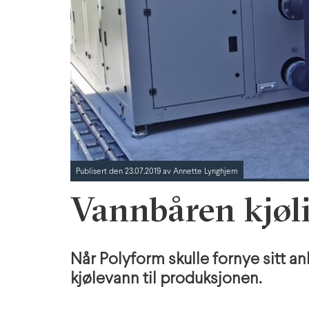
Publisert den 23.07.2019 av Annette Lynghjem
Vannbåren kjøli
Når Polyform skulle fornye sitt anl
kjølevann til produksjonen.