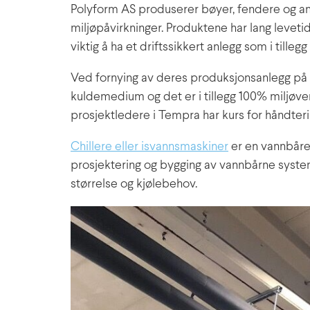
Polyform AS produserer bøyer, fendere og an
miljøpåvirkninger. Produktene har lang levet
viktig å ha et driftssikkert anlegg som i tille
Ved fornying av deres produksjonsanlegg på B
kuldemedium og det er i tillegg 100% miljøve
prosjektledere i Tempra har kurs for håndtering
Chillere eller isvannsmaskiner
er en vannbåren
prosjektering og bygging av vannbårne syste
størrelse og kjølebehov.