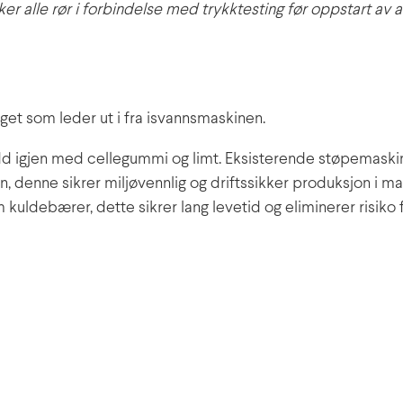
er alle rør i forbindelse med trykktesting før oppstart av 
gget som leder ut i fra isvannsmaskinen.
edd igjen med cellegummi og limt. Eksisterende støpemaskin
n, denne sikrer miljøvennlig og driftssikker produksjon i m
kuldebærer, dette sikrer lang levetid og eliminerer risiko 