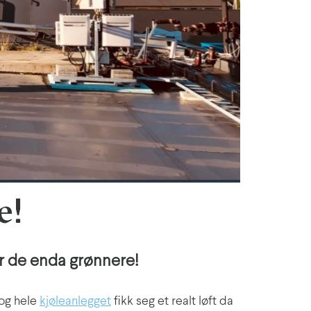
e!
ir de enda grønnere!
 og hele
kjøleanlegget
fikk seg et realt løft da