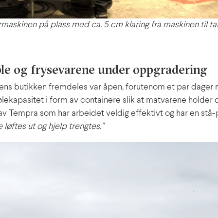
maskinen på plass med ca. 5 cm klaring fra maskinen til ta
øle og frysevarene under oppgradering
ns butikken fremdeles var åpen, forutenom et par dager nå
 kjølekapasitet i form av containere slik at matvarene hold
 av Tempra som har arbeidet veldig effektivt og har en stå-
løftes ut og hjelp trengtes."