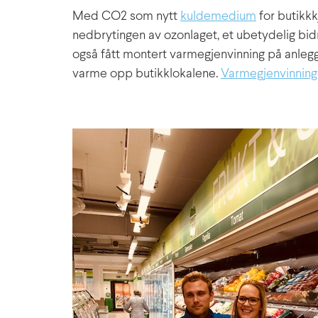
Med CO2 som nytt
kuldemedium
for butikkk
nedbrytingen av ozonlaget, et ubetydelig bidr
også fått montert varmegjenvinning på anlegg
varme opp butikklokalene.
Varmegjenvinnin