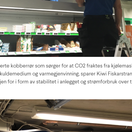
lerte kobberrør som sørger for at CO2 fraktes fra kjølemas
kuldemedium og varmegjenvinning, sparer Kiwi Fiskarstran
gjen for i form av stabilitet i anlegget og strømforbruk over