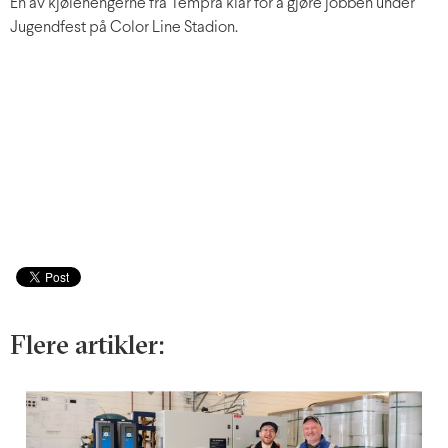
En av kjølehengerne fra Tempra klar for å gjøre jobben under
Jugendfest på Color Line Stadion.
Flere artikler: