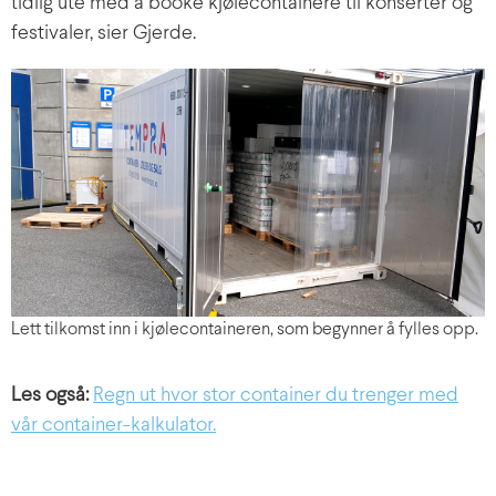
tidlig ute med å booke kjølecontainere til konserter og
festivaler, sier Gjerde.
Lett tilkomst inn i kjølecontaineren, som begynner å fylles opp.
Les også:
Regn ut hvor stor container du trenger med
vår container-kalkulator.