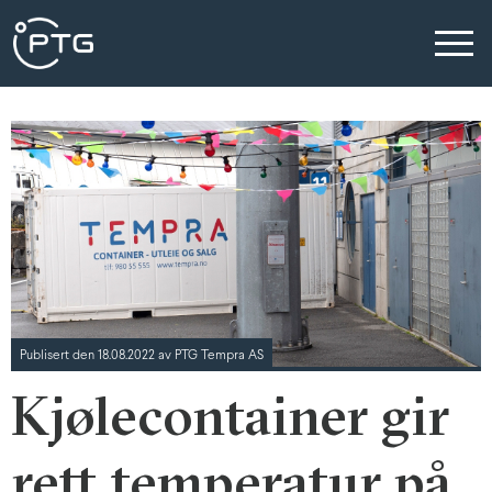
Publisert den 18.08.2022 av PTG Tempra AS
Kjølecontainer gir
rett temperatur på