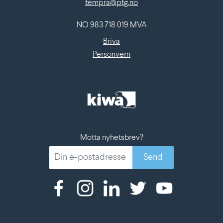
tempra@ptg.no
NO 983 718 019 MVA
Briva
Personvern
Motta nyhetsbrev?