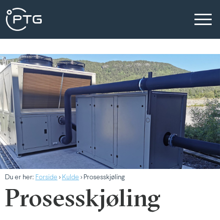
Du er her:
Forside
>
Kulde
> Prosesskjøling
Prosesskjøling