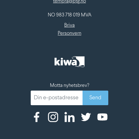
tempra@ptg.no
NO 983 718 019 MVA
Briva
Personvern
Motta nyhetsbrev?